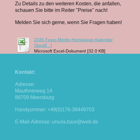
Zu Details zu den weiteren Kosten, die anfallen,
schauen Sie bitte im Reiter "Preise" nach!
Melden Sie sich gerne, wenn Sie Fragen haben!
2026 Fewo-Merlin-Homepage-Kalender
Stand[...]
Microsoft Excel-Dokument [32.0 KB]
Kontakt:
Adresse:
Mauthnerweg 14
88709 Meersburg
Handyummer: +49(0)176-38449703
E-Mail-Adresse: ursula.baur@web.de